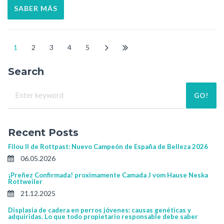
SABER MÁS
1
2
3
4
5
Search
GO!
Recent Posts
Filou II de Rottpast: Nuevo Campeón de España de Belleza 2026
06.05.2026
¡Preñez Confirmada! proximamente Camada J vom Hause Neska
Rottweiler
21.12.2025
Displasia de cadera en perros jóvenes: causas genéticas y
adquiridas. Lo que todo propietario responsable debe saber