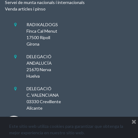
Servei de munta nacionals i internacionals
Venda articles i pinso
RADIKALDOGS

Finca Cal Menut
17500 Ripoll
Girona
DELEGACIÓ

ANDALUCÍA
21670 Nerva
Huelva
DELEGACIÓ

C. VALENCIANA
03330 Crevillente
Alicante
Comentaris del lloc web

Este sitio web utiliza cookies para garantizar que obtenga la
mejor experiencia en nuestro sitio web.
2022 ©