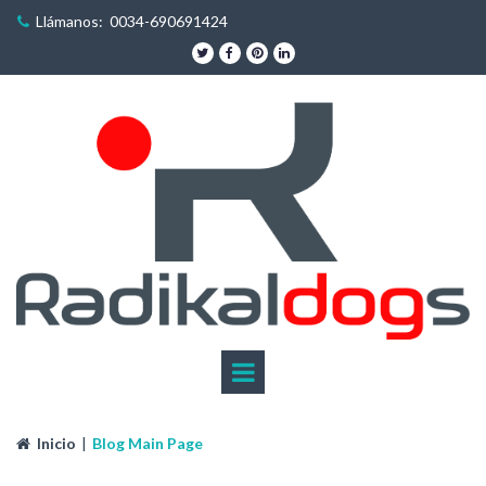
Llámanos: 0034-690691424





Inicio
|
Blog Main Page