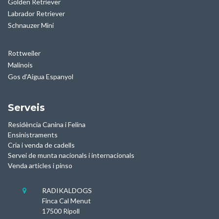
Golden Retriever
Labrador Retriever
Schnauzer Mini
Rottweiler
Malinois
Gos d'Aigua Espanyol
Serveis
Residència Canina i Felina
Ensinistraments
Cria i venda de cadells
Servei de munta nacionals i internacionals
Venda articles i pinso
RADIKALDOGS

Finca Cal Menut
17500 Ripoll