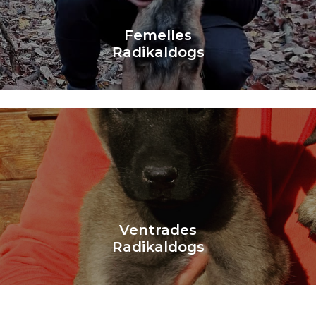
Saber Més
Femelles
Radikaldogs
Learn More
Ventrades
Radikaldogs
Saber Més
Ventrades
Radikaldogs
Saber Més