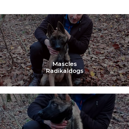
Mascles
Saber Més
Mascles
Radikaldogs
Learn More
Femelles
Radikaldogs