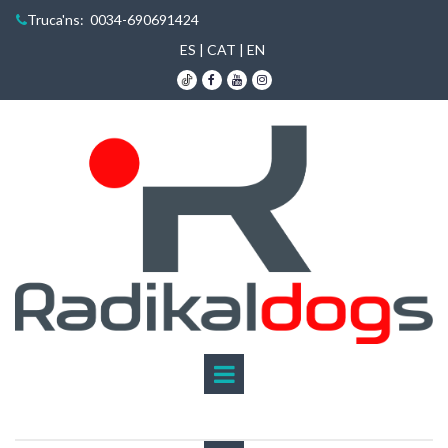
Truca'ns
: 0034-690691424

ES
|
CAT
|
EN


