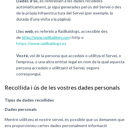
Dades d'ús,
es refereixen a les dades recollides
automàticament, ja sigui generades pel ús del Servei o des
de la pròpia infraestructura del Servei (per exemple, la
durada d'una visita a la pàgina).
L
loc web,
es refereix a Radikaldogs, accessible des
de
https://www.radikaldogs.com
i http o
https://www.radikaldogs.es
Vostè,
vol dir la persona que accedeix o utilitza el Servei, o
l'empresa, o una altra entitat legal en nom de la qual aquesta
persona accedeix o utilitzant el Servei, segons
correspongui.
Recollida i ús de les vostres dades personals
Tipus de dades recollides
Dades personals
Mentre utilitzeu el nostre servei, és possible que us demanem que
ens proporcioneu certes dades personalment informació