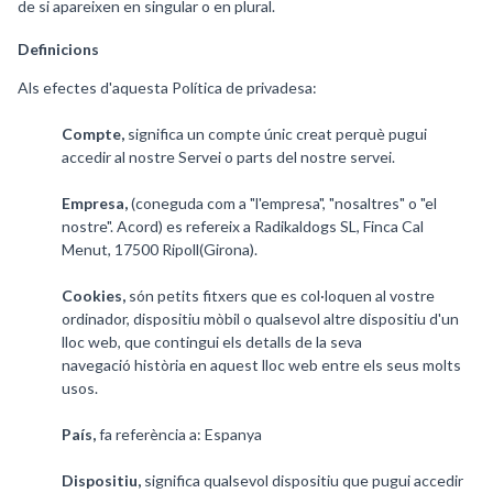
de si apareixen en singular o en plural.
Definicions
Als efectes d'aquesta Política de privadesa:
Compte,
significa un compte únic creat perquè pugui
accedir al nostre Servei o parts del nostre servei.
Empresa,
(coneguda com a "l'empresa", "nosaltres" o "el
nostre". Acord) es refereix a Radikaldogs SL, Finca Cal
Menut, 17500 Ripoll(Girona).
Cookies,
són petits fitxers que es col·loquen al vostre
ordinador, dispositiu mòbil o qualsevol altre dispositiu d'un
lloc web, que contingui els detalls de la seva
navegació història en aquest lloc web entre els seus molts
usos.
País,
fa referència a: Espanya
Dispositiu,
significa qualsevol dispositiu que pugui accedir