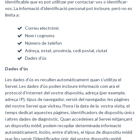
identificable que es pot utilitzar per contactar-vos o identificar-
vos. La informació d'identificació personal pot incloure, però no es
limita a:
Correu electrònic
Nom i cognoms
Número de telèfon
Adreça, estat, província, codi postal, ciutat
Dades d'ús
Dades d'ús
Les dades d'ús es recullen automàticament quan s'utilitza el
Servei. Les dades d'ús poden incloure informació com ara el
protocol d'Internet del vostre dispositiu, adreça (per exemple,
adreça IP), tipus de navegador, versió del navegador, les pàgines
del nostre Servei que visiteu, l'hora i la data de la vostra visita, el
temps dedicat aquestes pàgines, identificadors de dispositiu únics
i altres dades de diagnòstic. Quan accedeixes al Servei mitjançant
un dispositiu mòbil, podem recopilar determinada informació
automàticament, inclòs, entre d'altres, el tipus de dispositiu mòbil
que feu servir, l'identificador únic del vostre dispositiu mòbil,