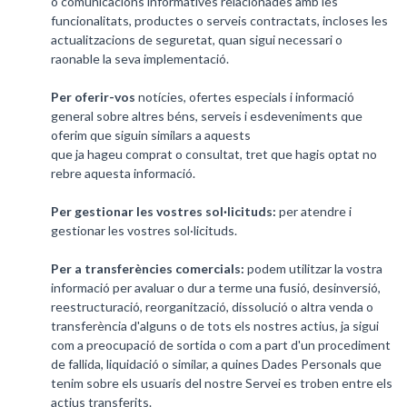
o comunicacions informatives relacionades amb les
funcionalitats, productes o serveis contractats, incloses les
actualitzacions de seguretat, quan sigui necessari o
raonable la seva implementació.
Per oferir-vos
notícies, ofertes especials i informació
general sobre altres béns, serveis i esdeveniments que
oferim que siguin similars a aquests
que ja hageu comprat o consultat, tret que hagis optat no
rebre aquesta informació.
Per gestionar les vostres sol·licituds:
per atendre i
gestionar les vostres sol·licituds.
Per a transferències comercials:
podem utilitzar la vostra
informació per avaluar o dur a terme una fusió, desinversió,
reestructuració, reorganització, dissolució o altra venda o
transferència d'alguns o de tots els nostres actius, ja sigui
com a preocupació de sortida o com a part d'un procediment
de fallida, liquidació o similar, a quines Dades Personals que
tenim sobre els usuaris del nostre Servei es troben entre els
actius transferits.