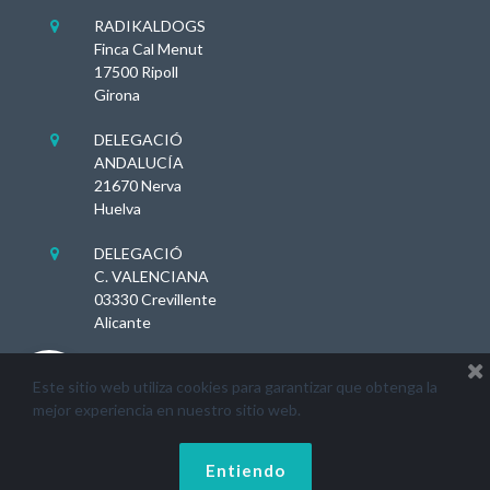
RADIKALDOGS

Finca Cal Menut
17500 Ripoll
Girona
DELEGACIÓ

ANDALUCÍA
21670 Nerva
Huelva
DELEGACIÓ

C. VALENCIANA
03330 Crevillente
Alicante
Comentaris del lloc web

Este sitio web utiliza cookies para garantizar que obtenga la
mejor experiencia en nuestro sitio web.
2022 ©
Radikaldogs. Tots
Nucli Zoològic:



Entiendo
els drets
G/2500207