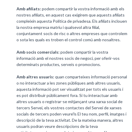
Amb afiliats:
podem compartir la vostra informació amb els
nostres afiliats, en aquest cas exigirem que aquests afiliats
compleixin aquesta Política de privadesa. Els afiliats inclouen
la nostra empresa matriu i qualsevol altra filial,
conjuntament socis de risc o altres empreses que controlem
o sota les quals es troben el control comú amb nosaltres.
Amb socis comercials:
podem compartir la vostra
informació amb el nostres socis de negoci, per oferir-vos
determinats productes, serveis o promocions.
Amb altres usuaris:
quan comparteixes informació personal
o no interactuar a les zones públiques amb altres usuaris,
aquesta informació pot ser visualitzat per tots els usuaris i
es pot distribuir públicament fora. Si tu interactuar amb
altres usuaris o registrar-se mitjançant una xarxa social de
tercers Servei, els vostres contactes del Servei de xarxes
socials de tercers poden veure'ls El teu nom, perfil, imatges i
descripció de la teva activitat. De la mateixa manera, altres
usuaris podran veure descripcions de la teva