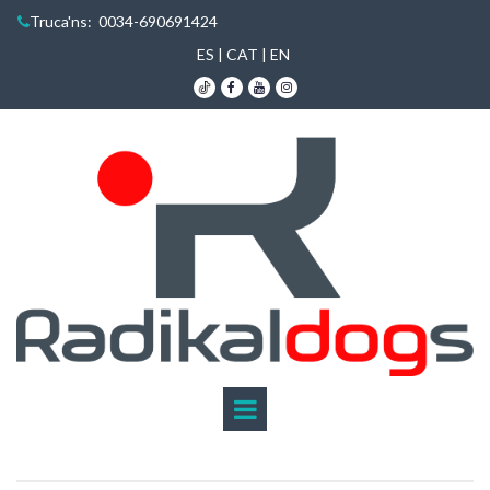
Truca'ns
: 0034-690691424

ES
|
CAT
|
EN


