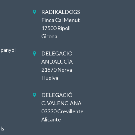
RADIKALDOGS

Finca Cal Menut
17500 Ripoll
Girona
spanyol
DELEGACIÓ

ANDALUCÍA
21670 Nerva
Huelva
DELEGACIÓ

C. VALENCIANA
03330 Crevillente
Alicante
ls