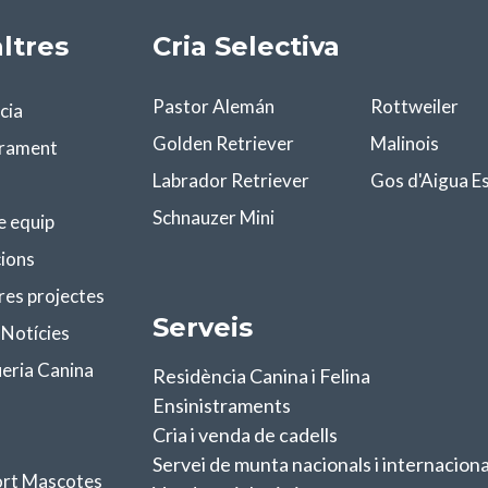
ltres
Cria Selectiva
Pastor Alemán
Rottweiler
cia
Golden Retriever
Malinois
trament
Labrador Retriever
Gos d'Aigua E
Schnauzer Mini
e equip
ions
res projectes
Serveis
 Notícies
eria Canina
Residència Canina i Felina
Ensinistraments
Cria i venda de cadells
Servei de munta nacionals i internaciona
rt Mascotes