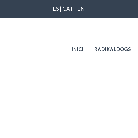
ES
|
CAT
|
EN
INICI
RADIKALDOGS