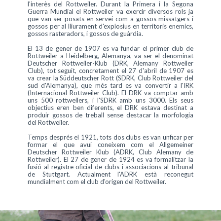
l'interès del Rottweiler. Durant la Primera i la Segona
Guerra Mundial el Rottweiler va exercir diversos rols ja
que van ser posats en servei com a gossos missatgers i
gossos per al lliurament d'explosius en territoris enemics,
gossos rasteradors, i gossos de guàrdia.
El 13 de gener de 1907 es va fundar el primer club de
Rottweiler a Heidelberg, Alemanya, va ser el denominat
Deutscher Rottweiler-Klub (DRK, Alemany Rottweiler
Club), tot seguit, concretament el 27 d'abril de 1907 es
va crear la Süddeutscher Rott (SDRK, Club Rottweiler del
sud d'Alemanya), que més tard es va convertir a l'IRK
(Internacional Rottweiler Club). El DRK va comptar amb
uns 500 rottweilers, i l'SDRK amb uns 3000. Els seus
objectius eren ben diferents, el DRK estava destinat a
produir gossos de treball sense destacar la morfologia
del Rottweiler.
Temps després el 1921, tots dos clubs es van unficar per
formar el que avui coneixem com el Allgemeiner
Deutscher Rottweiler Klub (ADRK, Club Alemany de
Rottweiler). El 27 de gener de 1924 es va formalitzar la
fusió al registre oficial de clubs i associacions al tribunal
de Stuttgart. Actualment l'ADRK està reconegut
mundialment com el club d'origen del Rottweiler.