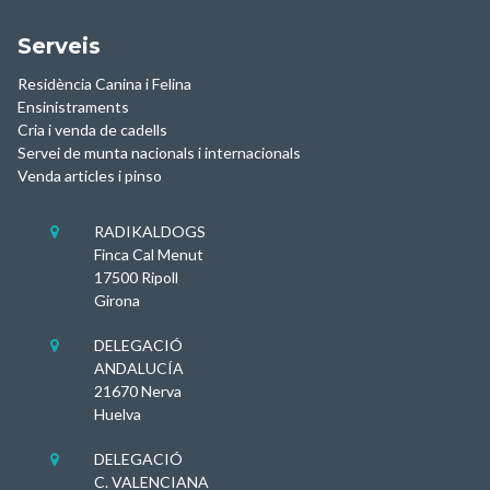
Serveis
Residència Canina i Felina
Ensinistraments
Cria i venda de cadells
Servei de munta nacionals i internacionals
Venda articles i pinso
RADIKALDOGS

Finca Cal Menut
17500 Ripoll
Girona
DELEGACIÓ

ANDALUCÍA
21670 Nerva
Huelva
DELEGACIÓ

C. VALENCIANA