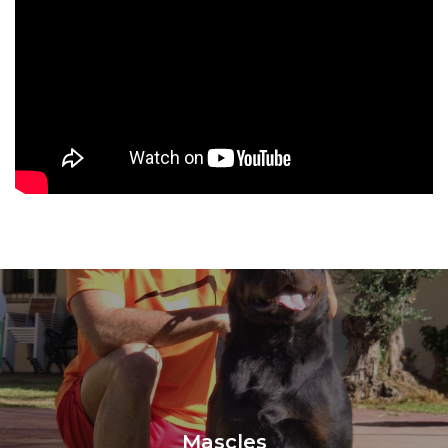
Mascles
Saber Més
Mascles