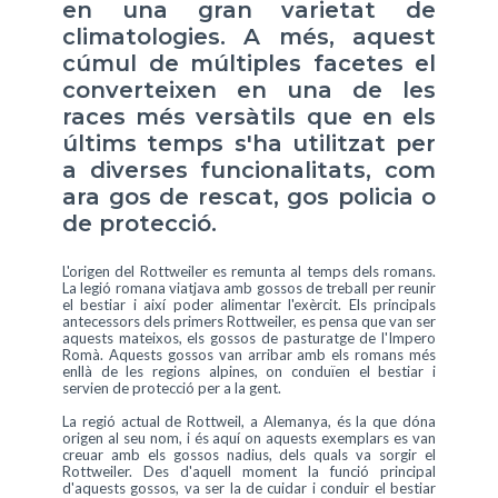
en una gran varietat de
climatologies. A més, aquest
cúmul de múltiples facetes el
converteixen en una de les
races més versàtils que en els
últims temps s'ha utilitzat per
a diverses funcionalitats, com
ara gos de rescat, gos policia o
de protecció.
L'origen del Rottweiler es remunta al temps dels romans.
La legió romana viatjava amb gossos de treball per reunir
el bestiar i així poder alimentar l'exèrcit. Els principals
antecessors dels primers Rottweiler, es pensa que van ser
aquests mateixos, els gossos de pasturatge de l'Impero
Romà. Aquests gossos van arribar amb els romans més
enllà de les regions alpines, on conduïen el bestiar i
servien de protecció per a la gent.
La regió actual de Rottweil, a Alemanya, és la que dóna
origen al seu nom, i és aquí on aquests exemplars es van
creuar amb els gossos nadius, dels quals va sorgir el
Rottweiler. Des d'aquell moment la funció principal
d'aquests gossos, va ser la de cuidar i conduir el bestiar