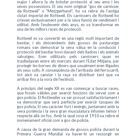
major i alhora la de brindar protecció al seu amo i les
seves possessions. El seu nom original "gos de carnisser
de Rottweil" o "Metzgerhund", ho va rebre de l'antiga
ciutat imperial de Rottweil. Els carnissers de Rottweil ho
criaven exclusivament per a la seva funció de rendiment i
utilitat. Amb l'esdevenir dels anys, es va transformar en
una de les millors races de protecció.
Rottweil es va convertir en una regió molt important de
bestiar, i els descendents dels gossos de pasturatge
romans van demostrar la seva vàlua en la conducció i
protecció del bestiar boví davant dels lladres i els animals
salvatges. Eren utilitzats pels carnissers quan es
traslladaven entre els mercats durant l'Edat Mitjana, per
protegir les borses de diners que usualment eren lligades
als seus colls. A conseqüència de l'arribada del ferrocarril,
tot això va canviar i la raça va distribuir tant que va
arribar fins a la vora de l'extinció.
A principis del segle XX es van començar a buscar races,
que fossin vàlides per exercir funcions de servei com a
gos policia. El Rottweiler va ser provat satisfactòriament i
va demostrar que serà perfecte per exercir tasques de
gos policia. El seu caràcter fort i enèrgic, juntament amb la
seva potència i la seva gran musculatura infonien temor i
respecte allà on fos. Amb la qual cosa el 1910 va rebre el
nomenament oficial com a gos de policia.
A causa de la gran demanda de gossos policia durant la
Primera Guerra Mundial va haver-hi un ressorgir en