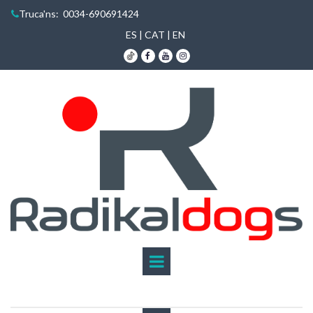
Truca'ns
: 0034-690691424

ES
|
CAT
|
EN


