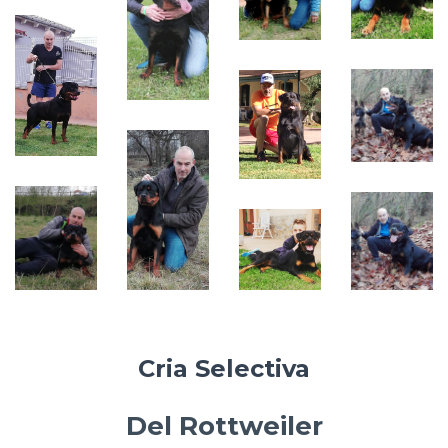
vom
Meses

Vilstaler
Marc

Land
Duran y

Falco

Olivia
de
vom
Batanen
Willicher
Junto a
Wappen
Marc

Duran
Asparo

Cria Selectiva
Del Rottweiler