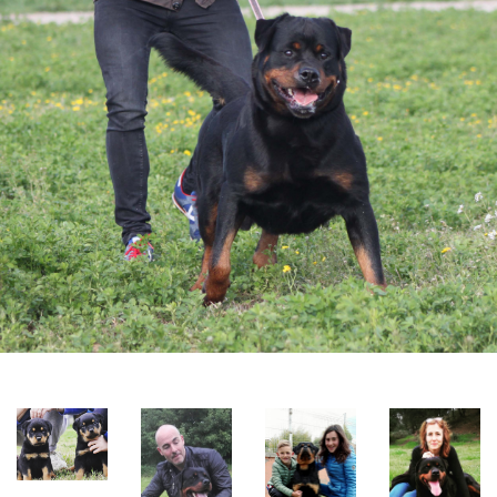

La

Cachorros
Txell
de
Junto a
Rottweiler
Soko
de 2