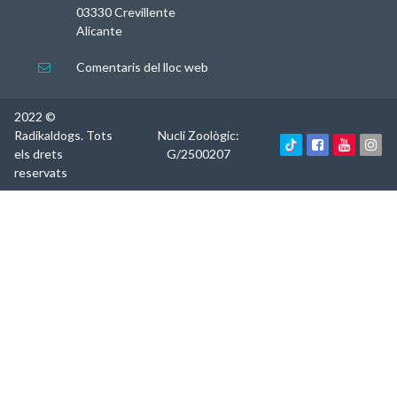
03330 Crevillente
Alicante
Comentaris del lloc web

2022 ©
Radikaldogs. Tots
Nucli Zoològic:



els drets
G/2500207
reservats