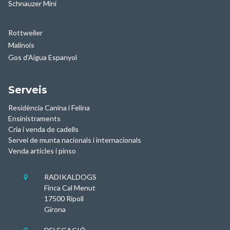
Schnauzer Mini
Rottweiler
Malinois
Gos d'Aigua Espanyol
Serveis
Residència Canina i Felina
Ensinistraments
Cria i venda de cadells
Servei de munta nacionals i internacionals
Venda articles i pinso
RADIKALDOGS

Finca Cal Menut
17500 Ripoll
Girona