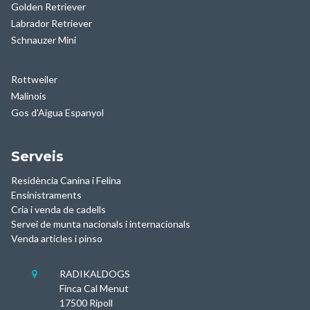
Golden Retriever
Labrador Retriever
Schnauzer Mini
Rottweiler
Malinois
Gos d'Aigua Espanyol
Serveis
Residència Canina i Felina
Ensinistraments
Cria i venda de cadells
Servei de munta nacionals i internacionals
Venda articles i pinso
RADIKALDOGS

Finca Cal Menut
17500 Ripoll